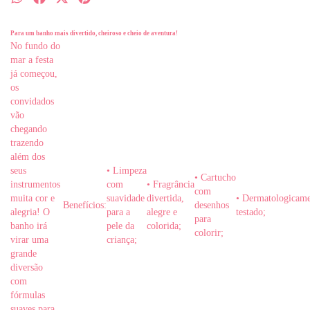
Para um banho mais divertido, cheiroso e cheio de aventura!
No fundo do
mar a festa
já começou,
os
convidados
vão
chegando
trazendo
além dos
seus
•
Limpeza
•
Cartucho
instrumentos
com
•
Fragrância
com
muita cor e
suavidade
divertida,
•
Dermatologicame
Benefícios:
desenhos
alegria! O
para a
alegre e
testado;
para
banho irá
pele da
colorida;
colorir;
virar uma
criança;
grande
diversão
com
fórmulas
suaves para