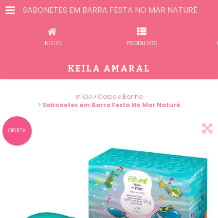
SABONETES EM BARRA FESTA NO MAR NATURÉ
INÍCIO
PRODUTOS
KEILA AMARAL
Início
>
Corpo e Banho
>
Sabonetes em Barra Festa No Mar Naturé
OFERTA