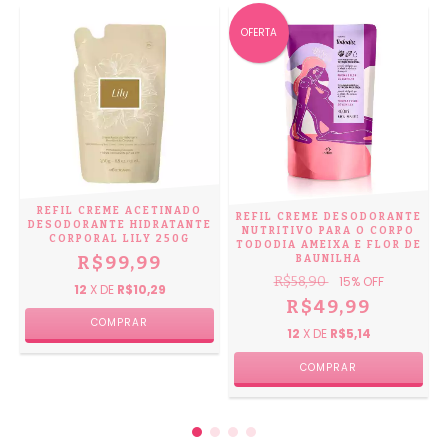
OFERTA
REFIL CREME ACETINADO
REFIL CREME DESODORANTE
DESODORANTE HIDRATANTE
NUTRITIVO PARA O CORPO
CORPORAL LILY 250G
TODODIA AMEIXA E FLOR DE
R$99,99
BAUNILHA
R$58,90
15
% OFF
12
X DE
R$10,29
R$49,99
12
X DE
R$5,14