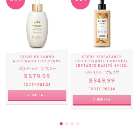
CREME DE BANHO
CREME HIDRATANTE
ACETINADO LILY 250ML
DESODORANTE CORPORAL
INSTANCE KARITÉ 400ML
R$104,90
24
% OFF
R$59,99
17
% OFF
R$79,99
R$49,99
12
X DE
R$8,23
12
X DE
R$5,14