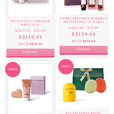
COMBO INSTANCE MORANGO
ESTOJO LILY CUIDADOS
IRRESISTÍVEL (4 ITENS)
MÃES 2025
R$164,97
15
% OFF
R$227,70
30
% OFF
R$139,99
R$159,99
12
X DE
R$14,40
12
X DE
R$16,46
OFERTA
OFERTA
KIT PRESENTE NATAL