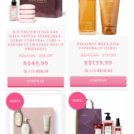
KIT PRESENTE DIA DAS
MÃES FRUTAS VERMELHAS:
SPRAY CORPORAL 75ML +
PRESENTE MÃES DIVA
SABONETE EM BARRA 80G (4
SUPREMA (3 ITENS)
UNIDADES)
R$192,89
27
% OFF
R$64,98
23
% OFF
R$139,99
R$49,99
12
X DE
R$14,40
12
X DE
R$5,14
OFERTA
OFERTA