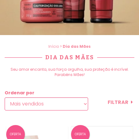
Início
>
Dia das Mães
DIA DAS MÃES
Seu amor encanta, sua força orgulha, sua proteção é incrível.
Parabéns Mães!
Ordenar por
FILTRAR
OFERTA
OFERTA