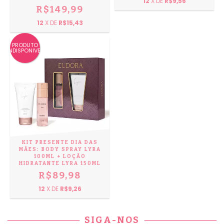
12
X DE
R$9,56
R$149,99
12
X DE
R$15,43
PRODUTO
INDISPONIVEL
KIT PRESENTE DIA DAS
MÃES: BODY SPRAY LYRA
100ML + LOÇÃO
HIDRATANTE LYRA 150ML
R$89,98
12
X DE
R$9,26
SIGA-NOS