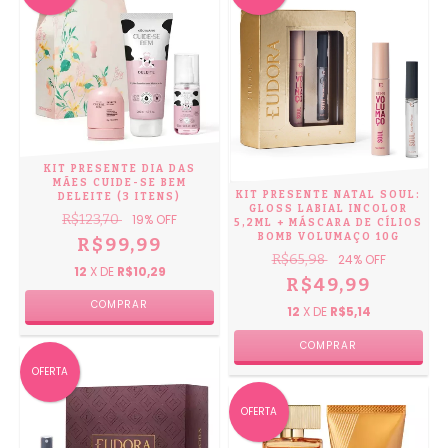
KIT PRESENTE DIA DAS
MÃES CUIDE-SE BEM
KIT PRESENTE NATAL SOUL:
DELEITE (3 ITENS)
GLOSS LABIAL INCOLOR
R$123,70
19
% OFF
5,2ML + MÁSCARA DE CÍLIOS
BOMB VOLUMAÇO 10G
R$99,99
R$65,98
24
% OFF
12
X DE
R$10,29
R$49,99
12
X DE
R$5,14
OFERTA
OFERTA