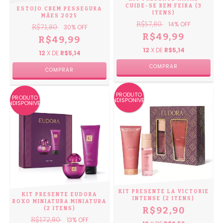
CUIDE-SE BEM FEIRA (3
ESTOJO CBEM PESSEGURA
ITENS)
MÃES 2025
R$57,80
14
% OFF
R$71,80
30
% OFF
R$49,99
R$49,99
12
X DE
R$5,14
12
X DE
R$5,14
PRODUTO
PRODUTO
INDISPONIVEL
INDISPONIVEL
KIT PRESENTE LA VICTORIE
KIT PRESENTE EUDORA
INTENSE (2 ITENS)
ROXO MINIATURA MINIATURA
R$92,90
(2 ITENS)
R$172,80
13
% OFF