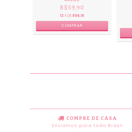
400ML
OFF
R$59,90
9
12
X DE
R$6,16
4
COMPRE DE CASA
Enviamos para todo Brasil