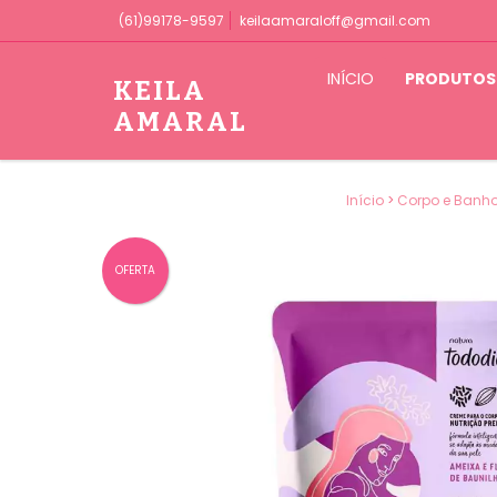
(61)99178-9597
keilaamaraloff@gmail.com
INÍCIO
PRODUTOS
KEILA
AMARAL
Início
>
Corpo e Banh
OFERTA