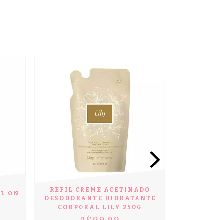
OFERTA
REFIL CREME ACETINADO
NATIVA
L ON
DESODORANTE HIDRATANTE
SPLAS
CORPORAL LILY 250G
CO
R$99,99