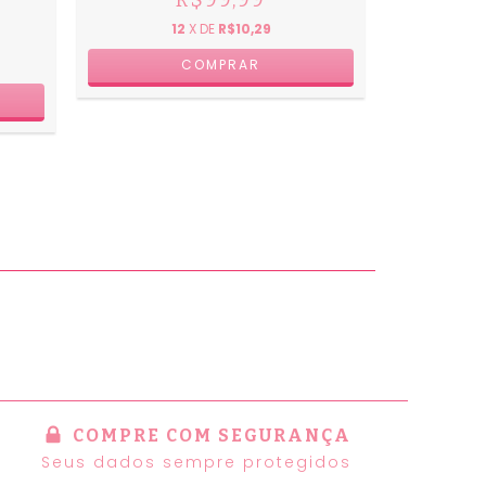
R$
12
X DE
R$10,29
COMPRE COM SEGURANÇA
Seus dados sempre protegidos