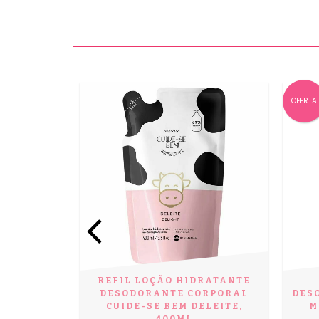
OFERTA
ODORANTE
REFIL LOÇÃO HIDRATANTE
PORAL
DESODORANTE CORPORAL
DES
DÂMIA
CUIDE-SE BEM DELEITE,
M