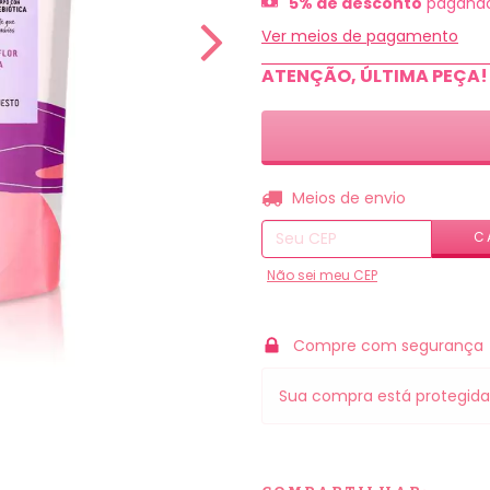
5% de desconto
pagando
Ver meios de pagamento
ATENÇÃO, ÚLTIMA PEÇA!
Entregas para o CEP:
Meios de envio
C
Não sei meu CEP
Compre com segurança
Sua compra está protegida