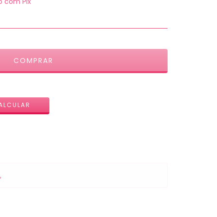
 com Pix
ALTERAR CEP
ALCULAR
,