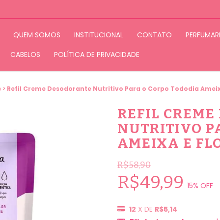
QUEM SOMOS
INSTITUCIONAL
CONTATO
PERFUMAR
CABELOS
POLÍTICA DE PRIVACIDADE
o
>
Refil Creme Desodorante Nutritivo Para o Corpo Tododia Ameix
REFIL CREME
NUTRITIVO P
AMEIXA E FL
R$58,90
R$49,99
15
% OFF
12
X DE
R$5,14