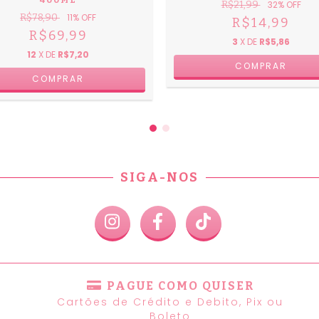
400ML
R$21,99
32
% OFF
R$78,90
11
% OFF
R$14,99
R$69,99
3
X DE
R$5,86
12
X DE
R$7,20
SIGA-NOS
PAGUE COMO QUISER
Cartões de Crédito e Debito, Pix ou
Boleto