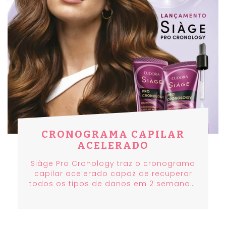
CRONOGRAMA CAPILAR
ACELERADO
Siàge Pro Cronology traz o cronograma
capilar acelerado capaz de recuperar
todos os tipos de danos em 2 semanas.
A linha pausa a degradação e o
desgaste do fio e recupera os danos
mais severos em todos os tipos de
cabelo. Toda a linha possui fórmulas