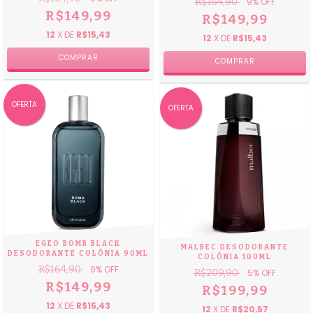
R$164,90
9
% OFF
R$149,99
R$149,99
12
X DE
R$15,43
12
X DE
R$15,43
OFERTA
OFERTA
EGEO BOMB BLACK
MALBEC DESODORANTE
DESODORANTE COLÔNIA 90ML
COLÔNIA 100ML
R$164,90
9
% OFF
R$209,90
5
% OFF
R$149,99
R$199,99
12
X DE
R$15,43
12
X DE
R$20,57