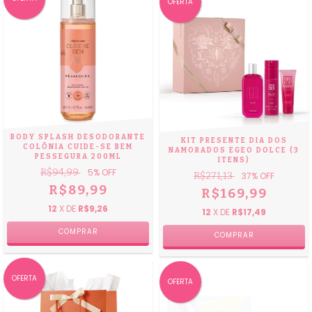
OFERTA
BODY SPLASH DESODORANTE
KIT PRESENTE DIA DOS
COLÔNIA CUIDE-SE BEM
NAMORADOS EGEO DOLCE (3
PESSEGURA 200ML
ITENS)
R$94,99
5
% OFF
R$271,13
37
% OFF
R$89,99
R$169,99
12
X DE
R$9,26
12
X DE
R$17,49
OFERTA
OFERTA