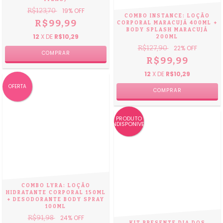
R$123,70
19
% OFF
COMBO INSTANCE: LOÇÃO
R$99,99
CORPORAL MARACUJÁ 400ML +
BODY SPLASH MARACUJÁ
12
X DE
R$10,29
200ML
R$127,90
22
% OFF
R$99,99
12
X DE
R$10,29
OFERTA
PRODUTO
INDISPONIVEL
COMBO LYRA: LOÇÃO
HIDRATANTE CORPORAL 150ML
+ DESODORANTE BODY SPRAY
100ML
R$91,98
24
% OFF
KIT PRESENTE DIA DOS