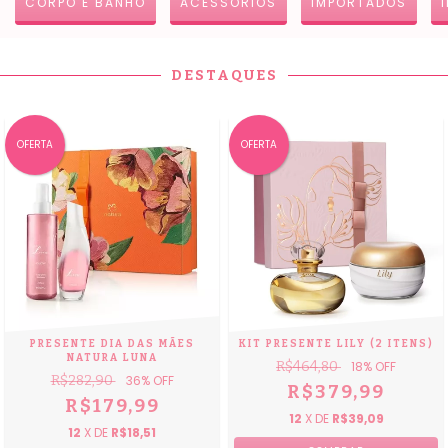
CORPO E BANHO
ACESSÓRIOS
IMPORTADOS
DESTAQUES
OFERTA
OFERTA
PRESENTE DIA DAS MÃES
KIT PRESENTE LILY (2 ITENS)
NATURA LUNA
R$464,80
18
% OFF
R$282,90
36
% OFF
R$379,99
R$179,99
12
X DE
R$39,09
12
X DE
R$18,51