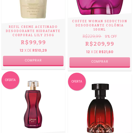
COFFEE WOMAN SEDUCTION
DESODORANTE COLÔNIA
REFIL CREME ACETINADO
100ML
DESODORANTE HIDRATANTE
CORPORAL LILY 250G
R$229,99
9
% OFF
R$99,99
R$209,99
12
X DE
R$10,29
12
X DE
R$21,60
OFERTA
OFERTA