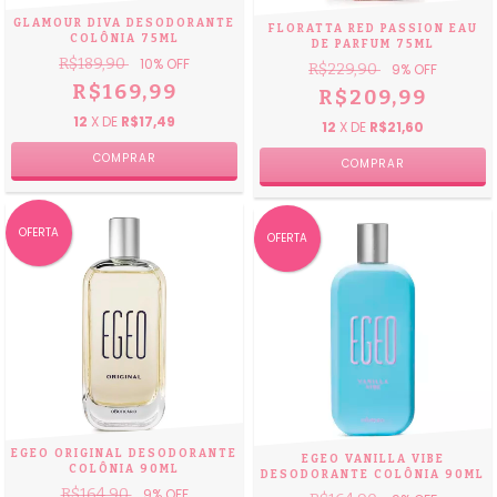
GLAMOUR DIVA DESODORANTE
FLORATTA RED PASSION EAU
COLÔNIA 75ML
DE PARFUM 75ML
R$189,90
10
% OFF
R$229,90
9
% OFF
R$169,99
R$209,99
12
X DE
R$17,49
12
X DE
R$21,60
OFERTA
OFERTA
EGEO ORIGINAL DESODORANTE
EGEO VANILLA VIBE
COLÔNIA 90ML
DESODORANTE COLÔNIA 90ML
R$164,90
9
% OFF