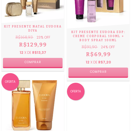
KIT PRESENTE NATAL EUDORA
DIVA
KIT PRESENTE EUDORA EDP:
CREME CORPORAL 100ML +
R$168,93
23
% OFF
BODY SPRAY 100ML
R$129,99
R$91,90
24
% OFF
12
X DE
R$13,37
R$69,99
12
X DE
R$7,20
OFERTA
OFERTA