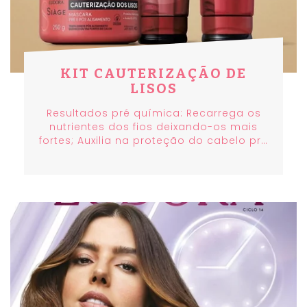
KIT CAUTERIZAÇÃO DE
LISOS
Resultados pré química: Recarrega os
nutrientes dos fios deixando-os mais
fortes; Auxilia na proteção do cabelo pré
alisamento. Resultados pós química:
Preenche a fibra capilar e garante fios
blindados e resistentes para o seu
próximo alisamento;Repõe as proteínas
essenciais do fio. Siáge Cauterização
dos Lisos é resultado de salão em casa!
Nenhum produto Eudora é testado em
animais, ou seja, este item possui selo
Cruelty Free.