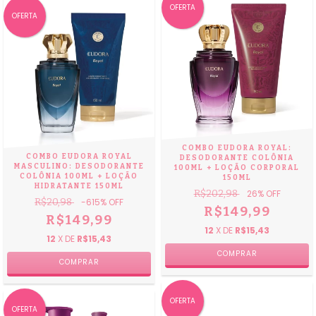
OFERTA
OFERTA
COMBO EUDORA ROYAL:
COMBO EUDORA ROYAL
DESODORANTE COLÔNIA
MASCULINO: DESODORANTE
100ML + LOÇÃO CORPORAL
COLÔNIA 100ML + LOÇÃO
150ML
HIDRATANTE 150ML
R$202,98
26
% OFF
R$20,98
-615
% OFF
R$149,99
R$149,99
12
X DE
R$15,43
12
X DE
R$15,43
OFERTA
OFERTA