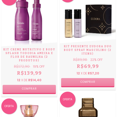
KIT PRESENTE EUDORA DUO
KIT CREME NUTRITIVO E BODY
BODY SPRAY MASCULINO (2
SPLASH TODODIA AMEIXA E
ITENS)
FLOR DE BAUNILHA (2
R$89,98
22
% OFF
PRODUTOS)
R$69,99
R$172,90
19
% OFF
R$139,99
12
X DE
R$7,20
12
X DE
R$14,40
OFERTA
OFERTA