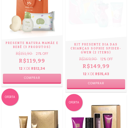
PRESENTE NATURA MAMÃE E
KIT PRESENTE DIA DAS
BEBÊ (3 PRODUTOS)
CRIANÇAS SOPHIE SPIDER-
GWEN (2 ITENS)
R$151,90
21
% OFF
R$169,90
12
% OFF
R$119,99
R$149,99
12
X DE
R$12,34
12
X DE
R$15,43
OFERTA
OFERTA