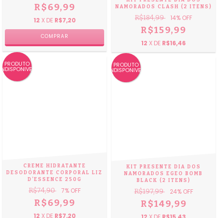
R$69,99
NAMORADOS CLASH (2 ITENS)
R$184,99
14
% OFF
12
X DE
R$7,20
R$159,99
12
X DE
R$16,46
PRODUTO
PRODUTO
INDISPONIVEL
INDISPONIVEL
CREME HIDRATANTE
KIT PRESENTE DIA DOS
DESODORANTE CORPORAL LIZ
NAMORADOS EGEO BOMB
D’ESSENCE 250G
BLACK (2 ITENS)
R$74,90
7
% OFF
R$197,99
24
% OFF
R$69,99
R$149,99
12
X DE
R$7,20
12
X DE
R$15,43