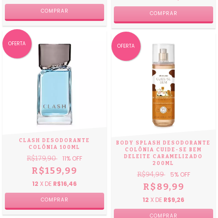
OFERTA
OFERTA
CLASH DESODORANTE
BODY SPLASH DESODORANTE
COLÔNIA 100ML
COLÔNIA CUIDE-SE BEM
DELEITE CARAMELIZADO
R$179,90
11
% OFF
200ML
R$159,99
R$94,99
5
% OFF
12
X DE
R$16,46
R$89,99
12
X DE
R$9,26