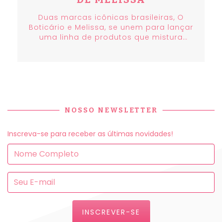
Duas marcas icônicas brasileiras, O
Boticário e Melissa, se unem para lançar
uma linha de produtos que mistura
autocuidado e moda. A parceria oferece
desde loções hidratantes até produtos
específicos para os pés, todos com o
cheiro característico de tutti-frutti da
Melissa.
NOSSO NEWSLETTER
Inscreva-se para receber as últimas novidades!