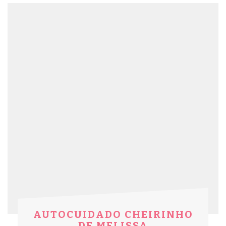
enriquecidas com Ácido Poliglutâmico:
ativo biotecnológico que auxilia no
equilíbrio da umidade natural interna e
externa dos fios, garantindo maciez,
brilho e alta hidratação dos cabelos.
AUTOCUIDADO CHEIRINHO
DE MELISSA