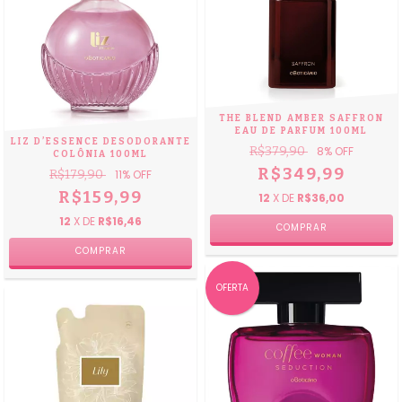
THE BLEND AMBER SAFFRON
EAU DE PARFUM 100ML
LIZ D’ESSENCE DESODORANTE
R$379,90
8
% OFF
COLÔNIA 100ML
R$349,99
R$179,90
11
% OFF
R$159,99
12
X DE
R$36,00
12
X DE
R$16,46
OFERTA