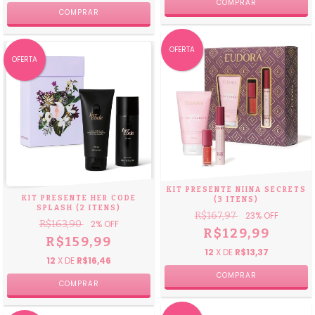
OFERTA
OFERTA
KIT PRESENTE NIINA SECRETS
KIT PRESENTE HER CODE
(3 ITENS)
SPLASH (2 ITENS)
R$167,97
23
% OFF
R$163,90
2
% OFF
R$129,99
R$159,99
12
X DE
R$13,37
12
X DE
R$16,46