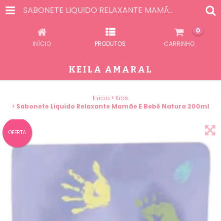
SABONETE LIQUIDO RELAXANTE MAMÃE E BEBÊ NATURA 200ML
0
INÍCIO
PRODUTOS
CARRINHO
KEILA AMARAL
Início
>
Kids
>
Sabonete Liquido Relaxante Mamãe E Bebê Natura 200ml
OFERTA