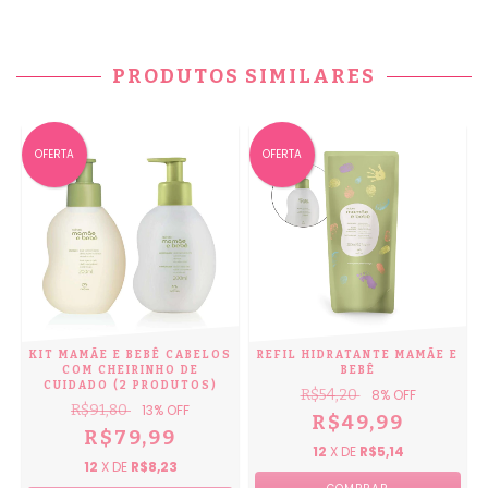
PRODUTOS SIMILARES
OFERTA
OFERTA
KIT MAMÃE E BEBÊ CABELOS
REFIL HIDRATANTE MAMÃE E
COM CHEIRINHO DE
BEBÊ
CUIDADO (2 PRODUTOS)
R$54,20
8
% OFF
R$91,80
13
% OFF
R$49,99
R$79,99
12
X DE
R$5,14
12
X DE
R$8,23