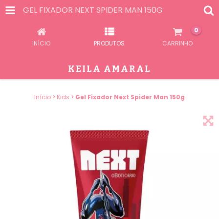
GEL FIXADOR NEXT SPIDER MAN 150G
0
INÍCIO
PRODUTOS
CARRINHO
KEILA AMARAL
Início
>
Kids
>
Gel Fixador Next Spider Man 150g