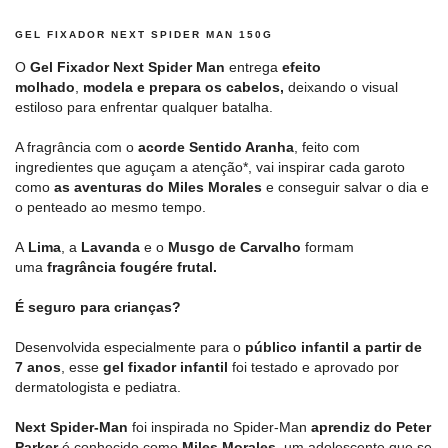
GEL FIXADOR NEXT SPIDER MAN 150G
O
Gel Fixador Next Spider Man
entrega
efeito
molhado
,
modela e prepara os cabelos,
deixando o visual
estiloso para enfrentar qualquer batalha.
A fragrância com o
acorde Sentido Aranha
, feito com
ingredientes que aguçam a atenção*, vai inspirar cada garoto
como
as aventuras do Miles Morales
e conseguir salvar o dia e
o penteado ao mesmo tempo.
A
Lima
, a
Lavanda
e o
Musgo de Carvalho
formam
uma
fragrância fougére frutal.
É seguro para crianças?
Desenvolvida especialmente para o
público infantil a partir de
7 anos
, esse
gel fixador infantil
foi testado e aprovado por
dermatologista e pediatra.
Next Spider-Man
foi inspirada no Spider-Man
aprendiz do Peter
Parker
é conhecido como
Miles Morales
, um adolescente que se