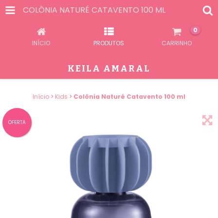
COLÔNIA NATURÉ CATAVENTO 100 ML
0
INÍCIO
PRODUTOS
CARRINHO
KEILA AMARAL
Início
>
Kids
>
Colônia Naturé Catavento 100 ml
OFERTA