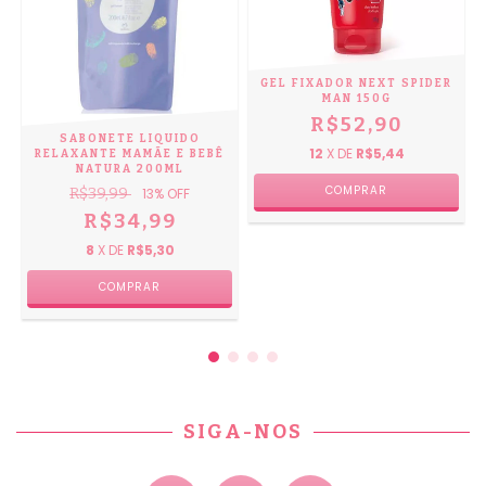
GEL FIXADOR NEXT SPIDER
MAN 150G
R$52,90
SABONETE LIQUIDO
12
X DE
R$5,44
RELAXANTE MAMÃE E BEBÊ
NATURA 200ML
R$39,99
13
% OFF
R$34,99
8
X DE
R$5,30
SIGA-NOS