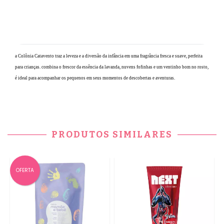
a Colônia Catavento traz a leveza e a diversão da infância em uma fragrância fresca e suave, perfeita
para crianças. combina o frescor da essência da lavanda, nuvens fofinhas e um ventinho bom no rosto,
é ideal para acompanhar os pequenos em seus momentos de descobertas e aventuras.
PRODUTOS SIMILARES
OFERTA