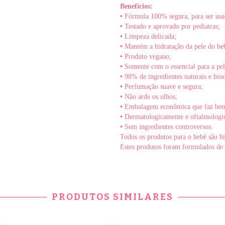
Benefícios:
•
Fórmula 100% segura, para ser usad
•
Testado e aprovado por pediatras;
•
Limpeza delicada;
•
Mantém a hidratação da pele do be
•
Produto vegano;
•
Somente com o essencial para a pel
•
98% de ingredientes naturais e bio
•
Perfumação suave e segura;
•
Não arde os olhos;
•
Embalagem econômica que faz bem
•
Dermatologicamente e oftalmologic
•
Sem ingredientes controversos.
Todos os produtos para o bebê são hi
Estes produtos foram formulados de 
PRODUTOS SIMILARES