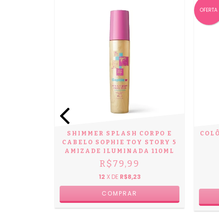
OFERTA
DOR SUAVE
SHIMMER SPLASH CORPO E
COL
BÊ
CABELO SOPHIE TOY STORY 5
AMIZADE ILUMINADA 110ML
R$79,99
12
X DE
R$8,23