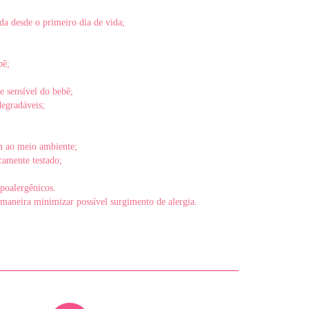
a desde o primeiro dia de vida;
bê;
e sensível do bebê;
degradáveis;
 ao meio ambiente;
amente testado;
poalergênicos.
maneira minimizar possível surgimento de alergia.