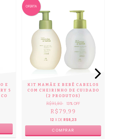
OFERTA
OFERTA
O E
KIT MAMÃE E BEBÊ CABELOS
RY 5
COM CHEIRINHO DE CUIDADO
ICO
(2 PRODUTOS)
R$91,80
13
% OFF
R$79,99
SAB
12
X DE
R$8,23
RELAXAN
NA
R