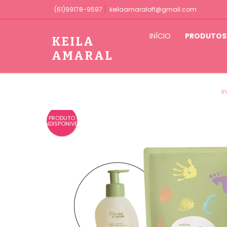
(61)99178-9597
keilaamaraloff@gmail.com
INÍCIO
PRODUTOS
KEILA
AMARAL
In
PRODUTO
INDISPONIVEL