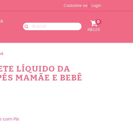
Cadastre-se
Login
IA
0
R$0,00
bê
ETE LÍQUIDO DA
PÉS MAMÃE E BEBÊ
 com Pix