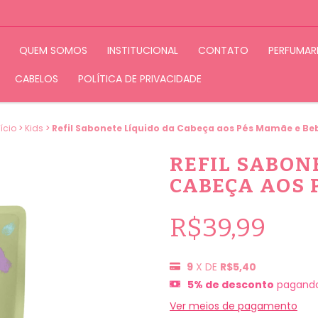
QUEM SOMOS
INSTITUCIONAL
CONTATO
PERFUMAR
CABELOS
POLÍTICA DE PRIVACIDADE
ício
>
Kids
>
Refil Sabonete Líquido da Cabeça aos Pés Mamãe e Be
REFIL SABON
CABEÇA AOS 
R$39,99
9
X DE
R$5,40
5% de desconto
pagando
Ver meios de pagamento