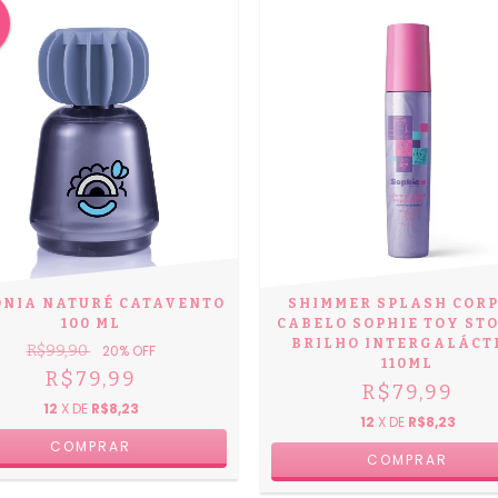
ÔNIA NATURÉ CATAVENTO
SHIMMER SPLASH CORP
100 ML
CABELO SOPHIE TOY STO
BRILHO INTERGALÁCT
R$99,90
20
% OFF
110ML
R$79,99
R$79,99
12
X DE
R$8,23
12
X DE
R$8,23