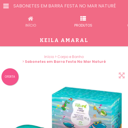
SABONETES EM BARRA FESTA NO MAR NATURÉ
INÍCIO
PRODUTOS
KEILA AMARAL
Início
>
Corpo e Banho
>
Sabonetes em Barra Festa No Mar Naturé
OFERTA