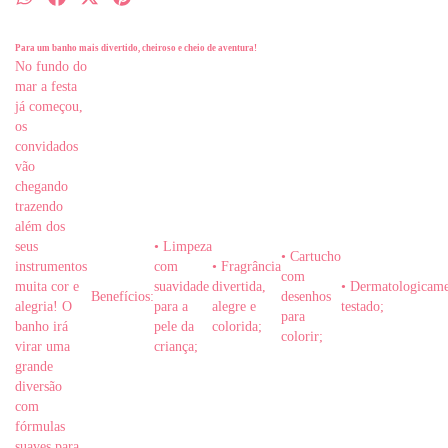
Para um banho mais divertido, cheiroso e cheio de aventura!
No fundo do
mar a festa
já começou,
os
convidados
vão
chegando
trazendo
além dos
seus
•
Limpeza
•
Cartucho
instrumentos
com
•
Fragrância
com
muita cor e
suavidade
divertida,
•
Dermatologicame
Benefícios:
desenhos
alegria! O
para a
alegre e
testado;
para
banho irá
pele da
colorida;
colorir;
virar uma
criança;
grande
diversão
com
fórmulas
suaves para