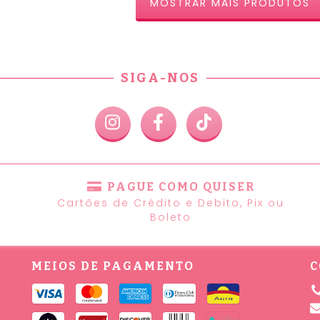
MOSTRAR MAIS PRODUTOS
SIGA-NOS
PAGUE COMO QUISER
Cartões de Crédito e Debito, Pix ou
Boleto
MEIOS DE PAGAMENTO
C