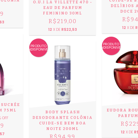
COLÔNIA
CUIDE-SE 
O.U.I LA VILLETTE 470 -
DELÍRIOS
EAU DE PARFUM
DOCE 
99
FEMININO 30ML
R$94
R$219,00
63
12
X DE
R
12
X DE
R$22,53
PRODUTO
PRODUTO
INDISPONIVEL
INDISPONIVEL
 SUCRÉE
M 75ML
EUDORA ROU
BODY SPLASH
PARFUM
% OFF
DESODORANTE COLÔNIA
R$22
CUIDE-SE BEM BOA
99
NOITE 200ML
12
X DE
R
57
R$94,99