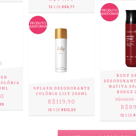
12
X DE
R$9,77
PRODUTO
INDISPONIVEL
PRODUTO
INDISPONIVEL
BODY S
ASH
DESODORANT
COLÔNIA
NATIVA SP
0ML
SPLASH DESODORANTE
ROUGE 
COLÔNIA LILY 200ML
90
R$109,99
R$119,90
85
R$89
12
X DE
R$12,33
12
X DE
R