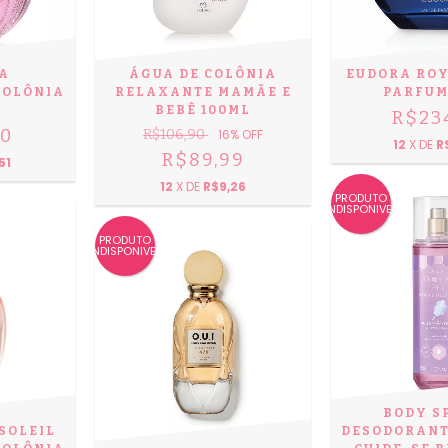
RA
ÁGUA DE COLÔNIA
EUDORA ROY
COLÔNIA
RELAXANTE MAMÃE E
PARFUM
BEBÊ 100ML
R$23
90
R$106,90
16
% OFF
12
X DE
R
R$89,99
51
12
X DE
R$9,26
PRODUTO
INDISPONIVEL
PRODUTO
INDISPONIVEL
BODY S
 SOLEIL
DESODORANT