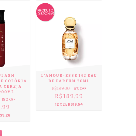
PRODUTO
INDISPONIVEL
PLASH
L’AMOUR-ESSE 142 EAU
E COLÔNIA
DE PARFUM 30ML
A CEREJA
R$199,00
5
% OFF
200ML
R$189,99
18
% OFF
12
X DE
R$19,54
,99
$9,26