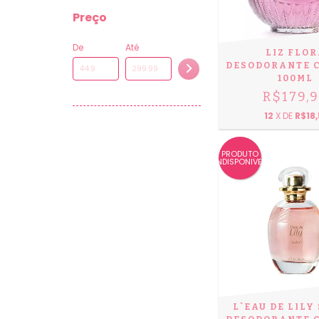
Preço
De
Até
LIZ FLO
DESODORANTE 
100ML
R$179,
12
X DE
R$18,
PRODUTO
INDISPONIVEL
L`EAU DE LILY