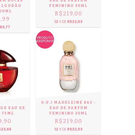
BEM DOCES
EAU DE PARFUM
 ALGODÃO
FEMININO 30ML
200ML
R$219,00
,99
12
X DE
R$22,53
$9,77
PRODUTO
INDISPONIVEL
O.U.I MADELEINE 862 -
GE EAU DE
EAU DE PARFUM
 75ML
FEMININO 30ML
9,90
R$219,00
$23,65
12
X DE
R$22,53