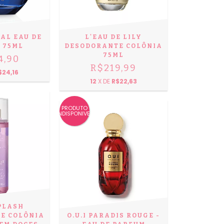
AL EAU DE
L'EAU DE LILY
 75ML
DESODORANTE COLÔNIA
75ML
4,90
R$219,99
$24,16
12
X DE
R$22,63
PRODUTO
INDISPONIVEL
PLASH
E COLÔNIA
O.U.I PARADIS ROUGE -