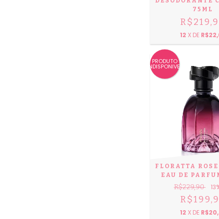
DESODORANTE 
75ML
R$219,
12
X DE
R$22,
PRODUTO
INDISPONIVEL
FLORATTA ROSE
EAU DE PARFU
R$229,90
13
R$199,
12
X DE
R$20,