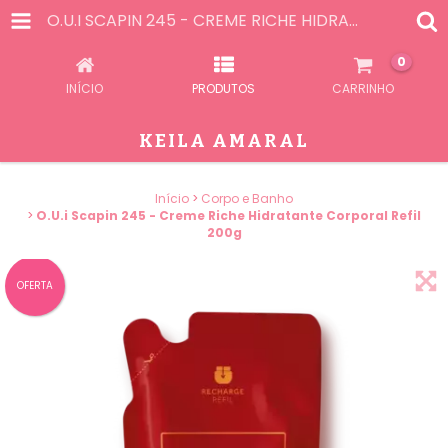
O.U.I SCAPIN 245 - CREME RICHE HIDRATANTE CORPORAL REFIL 200G
0
INÍCIO
PRODUTOS
CARRINHO
KEILA AMARAL
Início
>
Corpo e Banho
>
O.U.i Scapin 245 - Creme Riche Hidratante Corporal Refil
200g
OFERTA