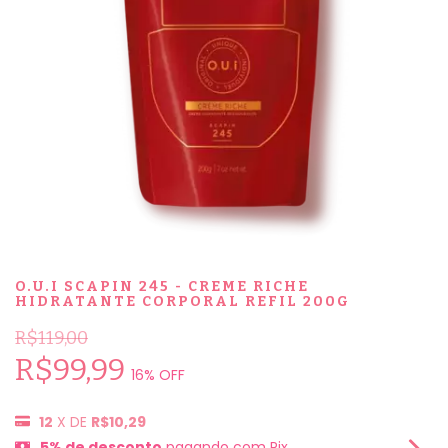
O.U.I SCAPIN 245 - CREME RICHE
HIDRATANTE CORPORAL REFIL 200G
R$119,00
R$99,99
16
% OFF
12
X DE
R$10,29
5% de desconto
pagando com Pix