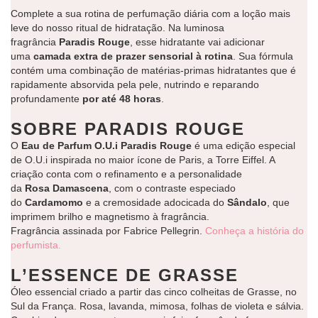
Complete a sua rotina de perfumação diária com a loção mais
leve do nosso ritual de hidratação. Na luminosa
fragrância
Paradis Rouge
, esse hidratante vai adicionar
uma
camada extra de prazer sensorial à rotina
. Sua fórmula
contém uma combinação de matérias-primas hidratantes que é
rapidamente absorvida pela pele, nutrindo e reparando
profundamente
por até 48 horas
.
SOBRE PARADIS ROUGE
O
Eau de Parfum O.U.i Paradis Rouge
é uma edição especial
de O.U.i inspirada no maior ícone de Paris, a Torre Eiffel. A
criação conta com o refinamento e a personalidade
da
Rosa
Damascena
, com o contraste especiado
do
Cardamomo
e a cremosidade adocicada do
Sândalo
, que
imprimem brilho e magnetismo à fragrância.
Fragrância assinada por Fabrice Pellegrin.
Conheça a história do
perfumista.
L’ESSENCE DE GRASSE
Óleo essencial criado a partir das cinco colheitas de Grasse, no
Sul da França. Rosa, lavanda, mimosa, folhas de violeta e sálvia.