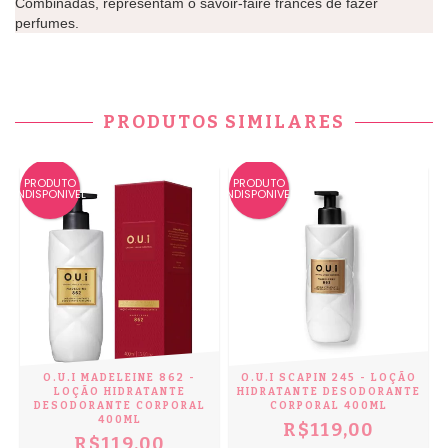
Combinadas, representam o savoir-faire francês de fazer
perfumes.
PRODUTOS SIMILARES
PRODUTO
PRODUTO
INDISPONIVEL
INDISPONIVEL
IN
O.U.I MADELEINE 862 -
O.U.I SCAPIN 245 - LOÇÃO
LOÇÃO HIDRATANTE
HIDRATANTE DESODORANTE
DESODORANTE CORPORAL
CORPORAL 400ML
400ML
R$119,00
R$119,00