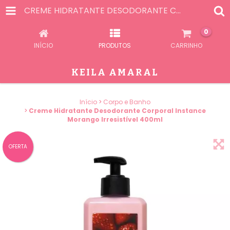
CREME HIDRATANTE DESODORANTE CORPORAL INSTANCE MORANGO IRRESISTÍVEL 400ML
0
INÍCIO
PRODUTOS
CARRINHO
KEILA AMARAL
Início
>
Corpo e Banho
>
Creme Hidratante Desodorante Corporal Instance
Morango Irresistível 400ml
OFERTA