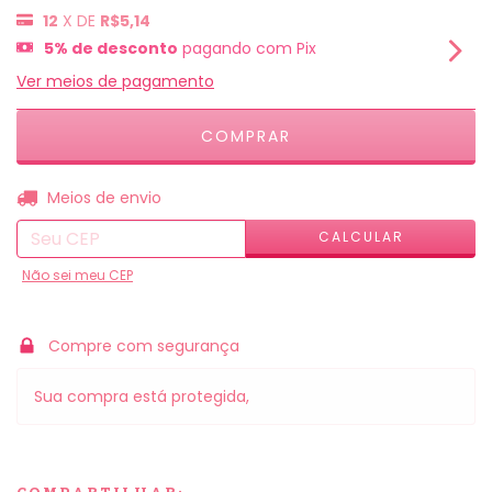
12
X DE
R$5,14
5% de desconto
pagando com Pix
Ver meios de pagamento
ALTERAR CEP
Entregas para o CEP:
Meios de envio
CALCULAR
Não sei meu CEP
Compre com segurança
Sua compra está protegida,