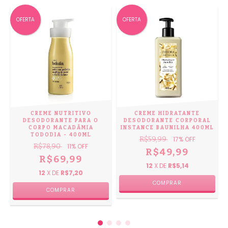
OFERTA
OFERTA
CREME NUTRITIVO
CREME HIDRATANTE
DESODORANTE PARA O
DESODORANTE CORPORAL
CORPO MACADÂMIA
INSTANCE BAUNILHA 400ML
TODODIA - 400ML
R$59,99
17
% OFF
R$78,90
11
% OFF
R$49,99
R$69,99
12
X DE
R$5,14
12
X DE
R$7,20