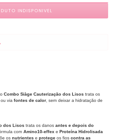
,
 o
Combo Siàge Cauterização dos Lisos
trata os
ou via
fontes de calor
, sem deixar a hidratação de
o dos Lisos
trata os danos
antes e depois do
fórmula com
Amino10-effex
e
Proteína Hidrolisada
epõe os
nutrientes
e
protege
os fios
contra as