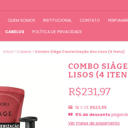
QUEM SOMOS
INSTITUCIONAL
CONTATO
PERFUMAR
CABELOS
POLÍTICA DE PRIVACIDADE
Início
>
Cabelos
>
Combo Siàge Cauterização dos Lisos (4 itens)
COMBO SIÀGE
LISOS (4 ITEN
R$231,97
12
X DE
R$23,86
5% de desconto
pagando
Ver meios de pagamento