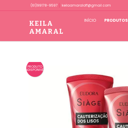
(61)99178-9597
keilaamaraloff@gmail.com
INÍCIO
PRODUTOS
KEILA
AMARAL
PRODUTO
INDISPONIVEL