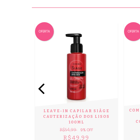
OFERTA
OFERTA
CETINADO
COM
LEAVE-IN CAPILAR SIÀGE
100ML
CAUTERIZAÇÃO DOS LISOS
C
100ML
OFF
R$54,99
9
% OFF
9
R$49,99
7