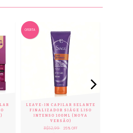
OFERTA
OFERTA
COMBO S
LAR
LEAVE-IN CAPILAR SELANTE
SHAMPOO
RO
FINALIZADOR SIÀGE LISO
R$
)
INTENSO 100ML (NOVA
VERSÃO)
R$52,99
25
% OFF