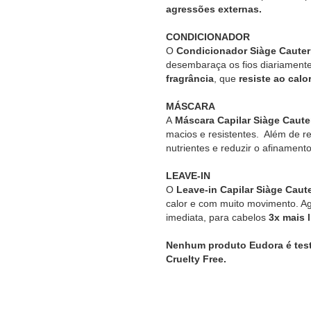
agressões externas.
CONDICIONADOR
O
Condicionador Siàge Cauter
desembaraça os fios diariamente
fragrância
, que
resiste ao cal
MÁSCARA
A
Máscara Capilar Siàge Caut
macios e resistentes. Além de rec
nutrientes e reduzir o afinament
LEAVE-IN
O
Leave-in Capilar Siàge Caut
calor e com muito movimento. A
imediata, para cabelos
3x mais 
Nenhum produto Eudora é testa
Cruelty Free.