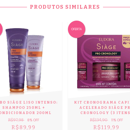
PRODUTOS SIMILARES
OFERTA
BO SIÀGE LISO INTENSO:
KIT CRONOGRAMA CAPI
SHAMPOO 250ML +
ACELERADO SIÀGE P
ONDICIONADOR 200ML
CRONOLOGY (3 ITENS
R$97,98
8
% OFF
R$134,90
11
% OFF
R$89,99
R$119,99