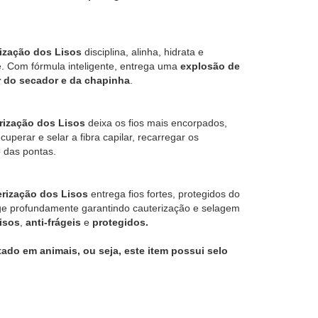
ização dos Lisos
disciplina, alinha, hidrata e
. Com fórmula inteligente, entrega uma
explosão de
or do secador e da chapinha
.
erização dos Lisos
deixa os fios mais encorpados,
uperar e selar a fibra capilar, recarregar os
o das pontas.
erização dos Lisos
entrega fios fortes, protegidos do
ge profundamente garantindo cauterização e selagem
lisos
,
anti-frágeis
e
protegidos.
do em animais, ou seja, este item possui selo